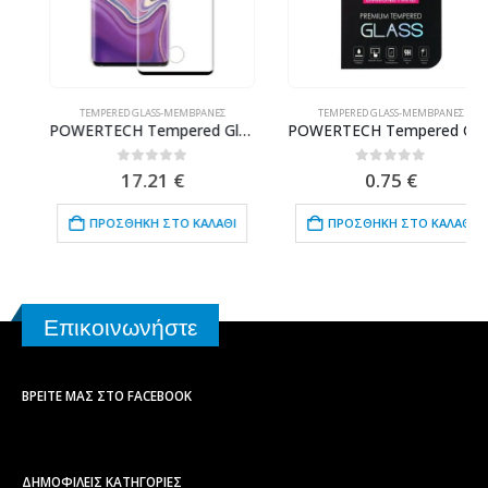
TEMPERED GLASS-ΜΕΜΒΡΆΝΕΣ
TEMPERED GLASS-ΜΕΜΒΡΆΝΕΣ
POWERTECH Tempered Glass 3D, half glue, curved, Samsung S10 Plus, μαύρο
POWERTECH Tempered Glass 9H(0.33MM), Nokia 3
0
out of 5
0
out of 5
17.21
€
0.75
€
ΠΡΟΣΘΉΚΗ ΣΤΟ ΚΑΛΆΘΙ
ΠΡΟΣΘΉΚΗ ΣΤΟ ΚΑΛΆΘΙ
Επικοινωνήστε
ΒΡΕΊΤΕ ΜΑΣ ΣΤΟ FACEBOOK
ΔΗΜΟΦΙΛΕΙΣ ΚΑΤΗΓΟΡΙΕΣ