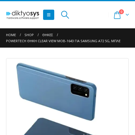
0
HOME
SHOP
ΘΉΚΕΣ
POWERTECH ΘΉΚΗ CLEAR VIEW MOB-1643 ΓΙΑ SAMSUNG A72 5G, ΜΠΛΕ