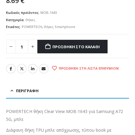
8.69
€
Κωδικός προϊόντος:
MOB-1643
Κατηγορία:
Θήκες
Ετικέτες:
POWERTECH
,
Θήκες Smartphone
ΠΡΟΣΘΉΚΗ ΣΤΟ ΚΑΛΆΘΙ
ΠΡΟΣΘΉΚΗ ΣΤΗ ΛΊΣΤΑ ΕΠΙΘΥΜΙΏΝ
ΠΕΡΙΓΡΑΦΉ
POWERTECH θήκη Clear View MOB-1643 για Samsung A72
5G, μπλε
Διάφανη θήκη TPU μπλε απόχρωσης, τύπου book με