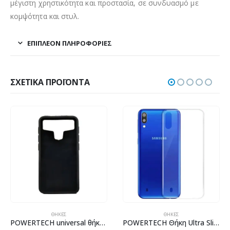
μέγιστη χρηστικότητα και προστασία, σε συνδυασμό με
κομψότητα και στυλ.
ΕΠΙΠΛΈΟΝ ΠΛΗΡΟΦΟΡΊΕΣ
ΣΧΕΤΙΚΆ ΠΡΟΪΌΝΤΑ
ΘΉΚΕΣ
ΘΉΚΕΣ
POWERTECH universal θήκη Glass TPU για smartphone έως 7.5 x 14.5cm, μαύρη
POWERTECH Θήκη Ultra Slim για SAMSUNG Galaxy M10, διάφανη