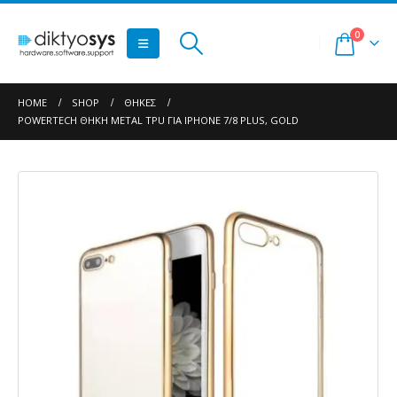
0
HOME
SHOP
ΘΉΚΕΣ
POWERTECH ΘΉΚΗ METAL TPU ΓΙΑ IPHONE 7/8 PLUS, GOLD