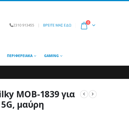
0
2310 913455
|
ΒΡΕΙΤΕ ΜΑΣ ΕΔΩ
ΠΕΡΙΦΕΡΕΙΑΚΆ
GAMING
lky MOB-1839 για
 5G, μαύρη