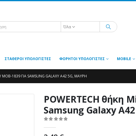
Όλα
ΣΤΑΘΕΡΟΊ ΥΠΟΛΟΓΙΣΤΈΣ
ΦΟΡΗΤΟΊ ΥΠΟΛΟΓΙΣΤΈΣ
MOBILE
 MOB-1839 ΓΙΑ SAMSUNG GALAXY A42 5G, ΜΑΎΡΗ
POWERTECH θήκη Mi
Samsung Galaxy A42
0
out of 5