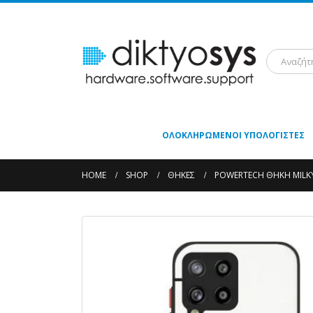
ΟΛΟΚΛΗΡΩΜΈΝΟΙ ΥΠΟΛΟΓΙΣΤΈΣ
HOME
SHOP
ΘΉΚΕΣ
POWERTECH ΘΉΚΗ MILKY