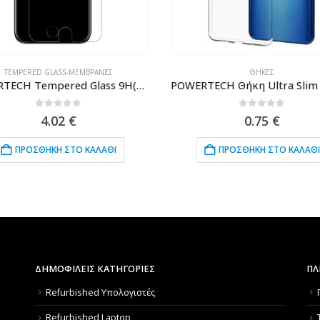
TEMPERED GLASS-ΜΕΜΒΡΆΝΕΣ
ΘΉΚΕΣ
POWERTECH Tempered Glass 9H(0.33MM), για iphone 7
0
out of 5
0
out of 5
4.02
€
0.75
€
ΠΡΟΣΘΉΚΗ ΣΤΟ ΚΑΛΆΘΙ
ΠΡΟΣΘΉΚΗ ΣΤΟ ΚΑΛΆΘΙ
ΔΗΜΟΦΙΛΕΙΣ ΚΑΤΗΓΟΡΙΕΣ
ΠΛ
Refurbished Υπολογιστές
Refurbished Laptop