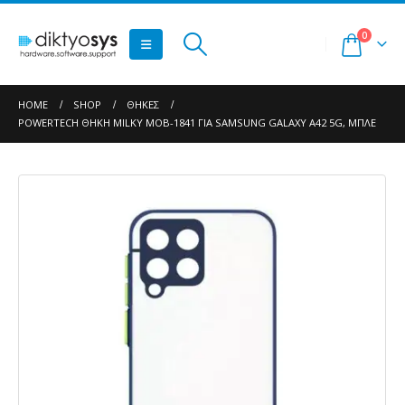
0
HOME
SHOP
ΘΉΚΕΣ
POWERTECH ΘΉΚΗ MILKY MOB-1841 ΓΙΑ SAMSUNG GALAXY A42 5G, ΜΠΛΕ