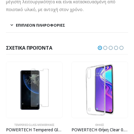
μέγιστη λειτουργικότητα και είναι κατασκευασμένη από
ποιοτικό υλικό, με αντοχή στον χρόνο.
ΕΠΙΠΛΈΟΝ ΠΛΗΡΟΦΟΡΊΕΣ
ΣΧΕΤΙΚΆ ΠΡΟΪΌΝΤΑ
TEMPERED GLASS-ΜΕΜΒΡΆΝΕΣ
ΘΉΚΕΣ
POWERTECH Tempered Glass 9H(0.33MM), για Nokia 5
POWERTECH Θήκη Clear 0.5mm TPU για SAMSUNG Galaxy M10, διάφανη