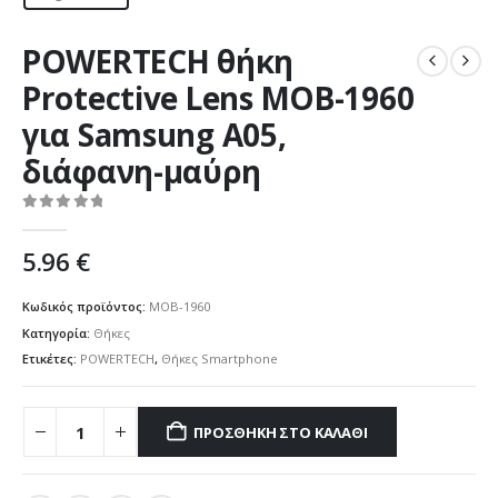
POWERTECH θήκη
Protective Lens MOB-1960
για Samsung A05,
διάφανη-μαύρη
0
out of 5
5.96
€
Κωδικός προϊόντος:
MOB-1960
Κατηγορία:
Θήκες
Ετικέτες:
POWERTECH
,
Θήκες Smartphone
ΠΡΟΣΘΉΚΗ ΣΤΟ ΚΑΛΆΘΙ