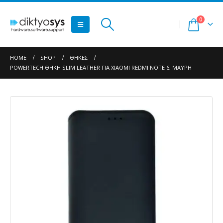
0
HOME
SHOP
ΘΉΚΕΣ
POWERTECH ΘΉΚΗ SLIM LEATHER ΓΙΑ XIAOMI REDMI NOTE 6, ΜΑΎΡΗ