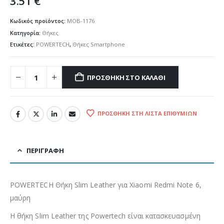
3.51
€
Κωδικός προϊόντος:
MOB-1176
Κατηγορία:
Θήκες
Ετικέτες:
POWERTECH
,
Θήκες Smartphone
ΠΡΟΣΘΉΚΗ ΣΤΟ ΚΑΛΆΘΙ
ΠΡΟΣΘΉΚΗ ΣΤΗ ΛΊΣΤΑ ΕΠΙΘΥΜΙΏΝ
ΠΕΡΙΓΡΑΦΉ
POWERTECH Θήκη Slim Leather για Xiaomi Redmi Note 6,
μαύρη
H θήκη Slim Leather της Powertech είναι κατασκευασμένη