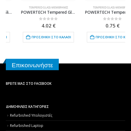
TEMPERED GLASS-ΜΕΜΒΡΆΝΕΣ
TEMPERED GLASS-ΜΕΜΒΡΆΝΕΣ
POWERTECH Tempered Glass 9H(0.33MM) για Samsung J5 2016
POWERTECH Tempered Glass 9H(0.33MM), Nokia 3
0
out of 5
0
out of 5
4.02
€
0.75
€
ΠΡΟΣΘΉΚΗ ΣΤΟ ΚΑΛΆΘΙ
ΠΡΟΣΘΉΚΗ ΣΤΟ ΚΑΛΆΘΙ
Επικοινωνήστε
ΒΡΕΊΤΕ ΜΑΣ ΣΤΟ FACEBOOK
ΔΗΜΟΦΙΛΕΙΣ ΚΑΤΗΓΟΡΙΕΣ
Refurbished Υπολογιστές
Refurbished Laptop