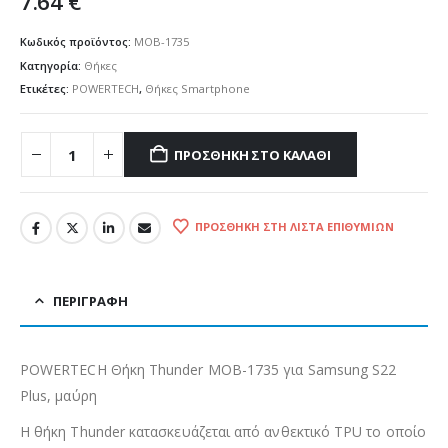
7.64
€
Κωδικός προϊόντος:
MOB-1735
Κατηγορία:
Θήκες
Ετικέτες:
POWERTECH
,
Θήκες Smartphone
ΠΡΟΣΘΉΚΗ ΣΤΟ ΚΑΛΆΘΙ
ΠΡΟΣΘΉΚΗ ΣΤΗ ΛΊΣΤΑ ΕΠΙΘΥΜΙΏΝ
ΠΕΡΙΓΡΑΦΉ
POWERTECH Θήκη Thunder MOB-1735 για Samsung S22
Plus, μαύρη
H θήκη Thunder κατασκευάζεται από ανθεκτικό TPU το οποίο