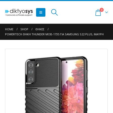
0
HOME
SHOP
ΘΉΚΕΣ
POWERTECH ΘΉΚΗ THUNDER MOB-1735 ΓΙΑ SAMSUNG S22 PLUS, ΜΑΎΡΗ