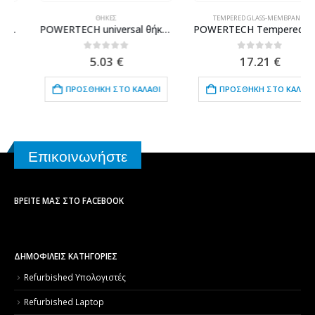
ΘΉΚΕΣ
TEMPERED GLASS-ΜΕΜΒΡΆΝΕΣ
POWERTECH universal θήκη κινητού με ring PT-531, έως 8.5 x 16cm, μαύρη
POWERTECH Tempered Glass 3D TGC-0076 Samsung S8 Plus, Full glue, μαύρο
0
out of 5
0
out of 5
5.03
€
17.21
€
ΠΡΟΣΘΉΚΗ ΣΤΟ ΚΑΛΆΘΙ
ΠΡΟΣΘΉΚΗ ΣΤΟ ΚΑΛΆΘΙ
Επικοινωνήστε
ΒΡΕΊΤΕ ΜΑΣ ΣΤΟ FACEBOOK
ΔΗΜΟΦΙΛΕΙΣ ΚΑΤΗΓΟΡΙΕΣ
Refurbished Υπολογιστές
Refurbished Laptop