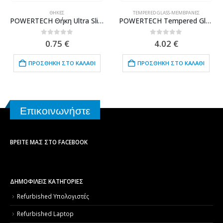
ΘΉΚΕΣ
TEMPERED GLASS-ΜΕΜΒΡΆΝΕΣ
POWERTECH Θήκη Ultra Slim για SAMSUNG Galaxy M30, διάφανη
POWERTECH Tempered Glass 9H(0.33MM), για Xiaomi Redmi Note 5A
0
out of 5
0
out of 5
0.75
€
4.02
€
ΠΡΟΣΘΉΚΗ ΣΤΟ ΚΑΛΆΘΙ
ΠΡΟΣΘΉΚΗ ΣΤΟ ΚΑΛΆΘΙ
Επικοινωνήστε
ΒΡΕΊΤΕ ΜΑΣ ΣΤΟ FACEBOOK
ΔΗΜΟΦΙΛΕΙΣ ΚΑΤΗΓΟΡΙΕΣ
Refurbished Υπολογιστές
Refurbished Laptop