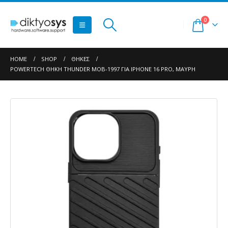
0
HOME
SHOP
ΘΉΚΕΣ
POWERTECH ΘΉΚΗ THUNDER MOB-1997 ΓΙΑ IPHONE 16 PRO, ΜΑΎΡΗ