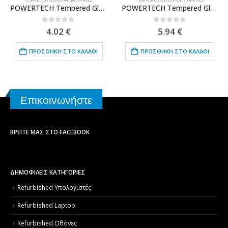
POWERTECH Tempered Glass 9H(0.33MM) για Samsung A6 Plus 2018 (SM-A605)
POWERTECH Tempered Glass 5D Full Glue για Xiaomi Redmi 6/6A, White
0
out of 5
0
out of 5
4.02
€
5.94
€
ΠΡΟΣΘΉΚΗ ΣΤΟ ΚΑΛΆΘΙ
ΠΡΟΣΘΉΚΗ ΣΤΟ ΚΑΛΆΘΙ
Επικοινωνήστε
ΒΡΕΊΤΕ ΜΑΣ ΣΤΟ FACEBOOK
ΔΗΜΟΦΙΛΕΙΣ ΚΑΤΗΓΟΡΙΕΣ
Refurbished Υπολογιστές
Refurbished Laptop
Refurbished Οθόνες