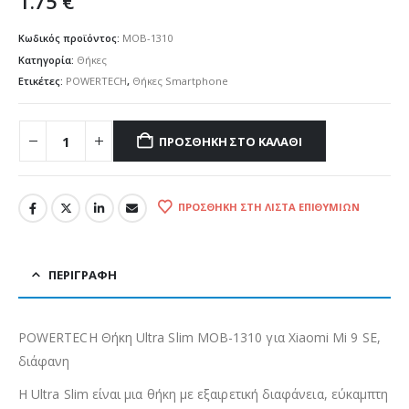
1.75
€
Κωδικός προϊόντος:
MOB-1310
Κατηγορία:
Θήκες
Ετικέτες:
POWERTECH
,
Θήκες Smartphone
ΠΡΟΣΘΉΚΗ ΣΤΟ ΚΑΛΆΘΙ
ΠΡΟΣΘΉΚΗ ΣΤΗ ΛΊΣΤΑ ΕΠΙΘΥΜΙΏΝ
ΠΕΡΙΓΡΑΦΉ
POWERTECH Θήκη Ultra Slim MOB-1310 για Xiaomi Mi 9 SE,
διάφανη
Η Ultra Slim είναι μια θήκη με εξαιρετική διαφάνεια, εύκαμπτη