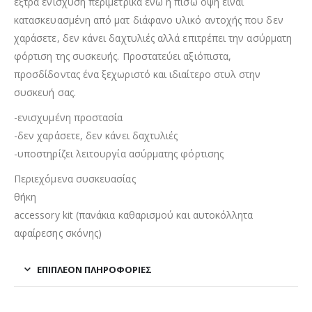
έξτρα ενίσχυση περιμετρικά ενώ η πίσω όψη είναι
κατασκευασμένη από ματ διάφανο υλικό αντοχής που δεν
χαράσετε, δεν κάνει δαχτυλιές αλλά επιτρέπει την ασύρματη
φόρτιση της συσκευής. Προστατεύει αξιόπιστα,
προσδίδοντας ένα ξεχωριστό και ιδιαίτερο στυλ στην
συσκευή σας.
-ενισχυμένη προστασία
-δεν χαράσετε, δεν κάνει δαχτυλιές
-υποστηρίζει λειτουργία ασύρματης φόρτισης
Περιεχόμενα συσκευασίας
θήκη
accessory kit (πανάκια καθαρισμού και αυτοκόλλητα
αφαίρεσης σκόνης)
ΕΠΙΠΛΈΟΝ ΠΛΗΡΟΦΟΡΊΕΣ