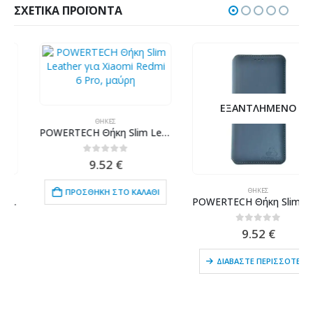
ΣΧΕΤΙΚΆ ΠΡΟΪΌΝΤΑ
ΕΞΑΝΤΛΗΜΈΝΟ
ΘΉΚΕΣ
POWERTECH Θήκη Slim Leather για Xiaomi Redmi 6 Pro, μαύρη
0
out of 5
9.52
€
ΘΉΚΕΣ
ΠΡΟΣΘΉΚΗ ΣΤΟ ΚΑΛΆΘΙ
POWERTECH Θήκη Slim Leather για Samsung S9, γκρι
0
out of 5
9.52
€
ΔΙΑΒΆΣΤΕ ΠΕΡΙΣΣΌΤΕΡΑ