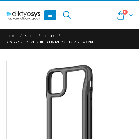
0
HOME
SHOP
ΘΉΚΕΣ
ROCKROSE ΘΉΚΗ SHIELD ΓΙΑ IPHONE 12 MINI, ΜΑΎΡΗ