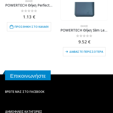
ΘΉΚΕΣ
POWERTECH Θήκη Perfect Clear 1mm MOB-1347 για Samsung Note 10, διάφανη
0
out of 5
1.13
€
ΘΉΚΕΣ
ΠΡΟΣΘΉΚΗ ΣΤΟ ΚΑΛΆΘΙ
POWERTECH Θήκη Slim Leather για Samsung S9, γκρι
0
out of 5
9.52
€
ΔΙΑΒΆΣΤΕ ΠΕΡΙΣΣΌΤΕΡΑ
Επικοινωνήστε
ΒΡΕΊΤΕ ΜΑΣ ΣΤΟ FACEBOOK
ΔΗΜΟΦΙΛΕΙΣ ΚΑΤΗΓΟΡΙΕΣ