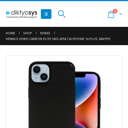
0
HOME
SHOP
ΘΉΚΕΣ
VENNUS ΘΉΚΗ CARBON ELITE VNS-0056 ΓΙΑ IPHONE 14 PLUS, ΜΑΎΡΗ