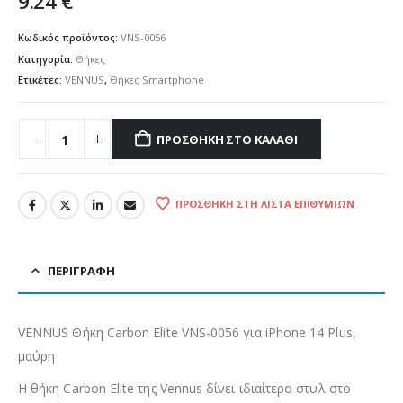
9.24
€
Κωδικός προϊόντος:
VNS-0056
Κατηγορία:
Θήκες
Ετικέτες:
VENNUS
,
Θήκες Smartphone
ΠΡΟΣΘΉΚΗ ΣΤΟ ΚΑΛΆΘΙ
ΠΡΟΣΘΉΚΗ ΣΤΗ ΛΊΣΤΑ ΕΠΙΘΥΜΙΏΝ
ΠΕΡΙΓΡΑΦΉ
VENNUS Θήκη Carbon Elite VNS-0056 για iPhone 14 Plus,
μαύρη
Η θήκη Carbon Elite της Vennus δίνει ιδιαίτερο στυλ στο