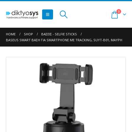
0
HOME
SHOP
ΒΆΣΕΙΣ - SELFIE STICKS
BASEUS SMART ΒΆΣΗ ΓΙΑ SMARTPHONE ΜΕ TRACKING, SUYT-B01, ΜΑΎΡΗ