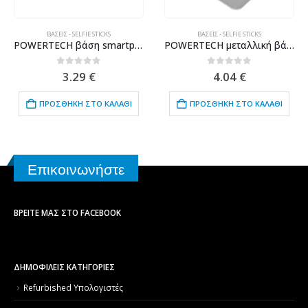
ΒΆΣΕΙΣ - SELFIE STICKS
ΒΆΣΕΙΣ - SELFIE STICKS
POWERTECH βάση smartphone για αεραγωγό αυτοκινήτου BNDL-0151, μαύρη
POWERTECH μεταλλική βάση smartphone/tablet PT-1159, 10", foldable, ασημί
0
out of 5
0
out of 5
3.29
€
4.04
€
ΠΡΟΣΘΉΚΗ ΣΤΟ ΚΑΛΆΘΙ
ΠΡΟΣΘΉΚΗ ΣΤΟ ΚΑΛΆΘΙ
Επικοινωνήστε
ΒΡΕΊΤΕ ΜΑΣ ΣΤΟ FACEBOOK
ΔΗΜΟΦΙΛΕΙΣ ΚΑΤΗΓΟΡΙΕΣ
Refurbished Υπολογιστές