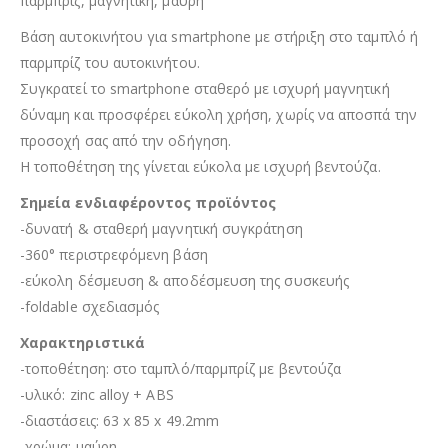
παρμπρίζ, μαγνητική, μαύρη
Βάση αυτοκινήτου για smartphone με στήριξη στο ταμπλό ή
παρμπρίζ του αυτοκινήτου.
Συγκρατεί το smartphone σταθερό με ισχυρή μαγνητική
δύναμη και προσφέρει εύκολη χρήση, χωρίς να αποσπά την
προσοχή σας από την οδήγηση.
Η τοποθέτηση της γίνεται εύκολα με ισχυρή βεντούζα.
Σημεία ενδιαφέροντος προϊόντος
-δυνατή & σταθερή μαγνητική συγκράτηση
-360° περιστρεφόμενη βάση
-εύκολη δέσμευση & αποδέσμευση της συσκευής
-foldable σχεδιασμός
Χαρακτηριστικά
-τοποθέτηση: στο ταμπλό/παρμπρίζ με βεντούζα
-υλικό: zinc alloy + ABS
-διαστάσεις: 63 x 85 x 49.2mm
-χρώμα: μαύρη