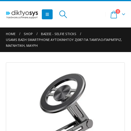
0
HOME
SHOP
ΒΆΣΕΙΣ - SELFIE STICKS
USAMS ΒΆΣΗ SMARTPHONE ΑΥΤΟΚΙΝΉΤΟΥ ZJ087 ΓΙΑ ΤΑΜΠΛΌ/ΠΑΡΜΠΡΊΖ,
ΜΑΓΝΗΤΙΚΉ, ΜΑΎΡΗ