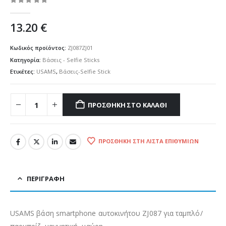
0
out of 5
13.20
€
Κωδικός προϊόντος:
ZJ087ZJ01
Κατηγορία:
Βάσεις - Selfie Sticks
Ετικέτες:
USAMS
,
Βάσεις-Selfie Stick
ΠΡΟΣΘΉΚΗ ΣΤΟ ΚΑΛΆΘΙ
ΠΡΟΣΘΉΚΗ ΣΤΗ ΛΊΣΤΑ ΕΠΙΘΥΜΙΏΝ
ΠΕΡΙΓΡΑΦΉ
USAMS βάση smartphone αυτοκινήτου ZJ087 για ταμπλό/