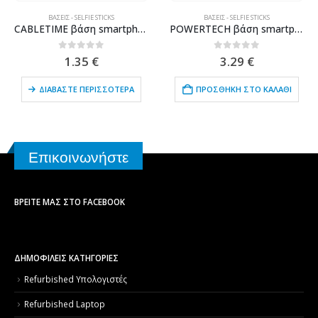
ΒΆΣΕΙΣ - SELFIE STICKS
ΒΆΣΕΙΣ - SELFIE STICKS
CABLETIME βάση smartphone CT-PH03, foldable, λευκή
POWERTECH βάση smartphone για αεραγωγό αυτοκινήτου BNDL-0151, μαύρη
0
out of 5
0
out of 5
1.35
€
3.29
€
ΔΙΑΒΆΣΤΕ ΠΕΡΙΣΣΌΤΕΡΑ
ΠΡΟΣΘΉΚΗ ΣΤΟ ΚΑΛΆΘΙ
Επικοινωνήστε
ΒΡΕΊΤΕ ΜΑΣ ΣΤΟ FACEBOOK
ΔΗΜΟΦΙΛΕΙΣ ΚΑΤΗΓΟΡΙΕΣ
Refurbished Υπολογιστές
Refurbished Laptop