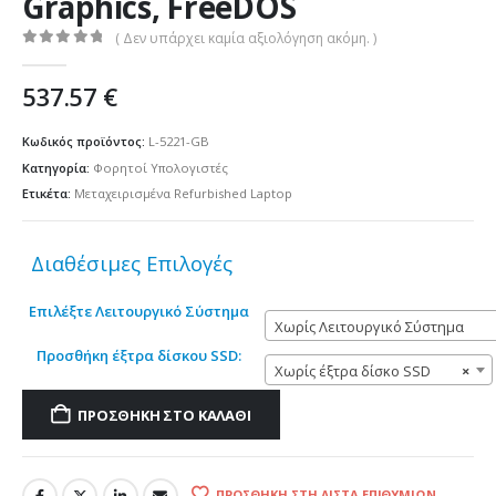
Graphics, FreeDOS
( Δεν υπάρχει καμία αξιολόγηση ακόμη. )
0
out of 5
537.57
€
Κωδικός προϊόντος:
L-5221-GB
Κατηγορία:
Φορητοί Υπολογιστές
Ετικέτα:
Μεταχειρισμένα Refurbished Laptop
Διαθέσιμες Επιλογές
Επιλέξτε Λειτουργικό Σύστημα
Χωρίς Λειτουργικό Σύστημα
Προσθήκη έξτρα δίσκου SSD:
Χωρίς έξτρα δίσκο SSD
×
ΠΡΟΣΘΉΚΗ ΣΤΟ ΚΑΛΆΘΙ
ΠΡΟΣΘΉΚΗ ΣΤΗ ΛΊΣΤΑ ΕΠΙΘΥΜΙΏΝ