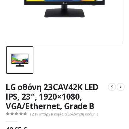
LG οθόνη 23CAV42K LED
IPS, 23″, 1920×1080,
VGA/Ethernet, Grade B
( Δεν υπάρχει καμία αξιολόγηση ακόμη. )
0
out of 5