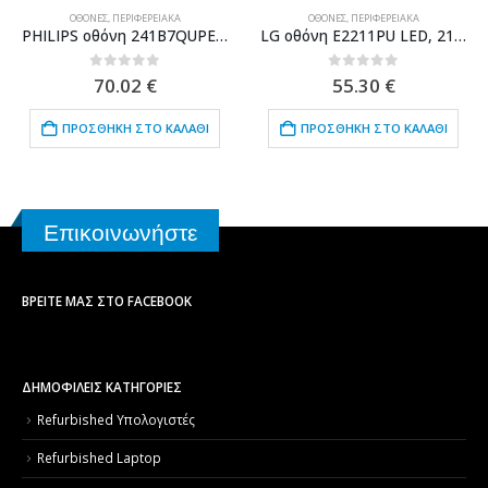
ΟΘΌΝΕΣ
,
ΠΕΡΙΦΕΡΕΙΑΚΆ
ΟΘΌΝΕΣ
,
ΠΕΡΙΦΕΡΕΙΑΚΆ
PHILIPS οθόνη 241B7QUPEB IPS-LED, 23.6″, 1920×1080, VGA, Grade A
LG οθόνη E2211PU LED, 21.5″ 1920×1080, VGA/DVI, Grade Β
0
out of 5
0
out of 5
70.02
€
55.30
€
ΠΡΟΣΘΉΚΗ ΣΤΟ ΚΑΛΆΘΙ
ΠΡΟΣΘΉΚΗ ΣΤΟ ΚΑΛΆΘΙ
Επικοινωνήστε
ΒΡΕΊΤΕ ΜΑΣ ΣΤΟ FACEBOOK
ΔΗΜΟΦΙΛΕΙΣ ΚΑΤΗΓΟΡΙΕΣ
Refurbished Υπολογιστές
Refurbished Laptop