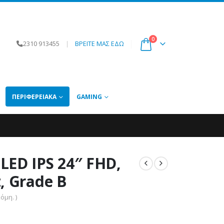
0
2310 913455
|
ΒΡΕΙΤΕ ΜΑΣ ΕΔΩ
ΠΕΡΙΦΕΡΕΙΑΚΆ
GAMING
LED IPS 24″ FHD,
, Grade B
όμη. )