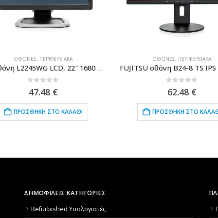
ΟΘΌΝΕΣ
,
ΠΕΡΙΦΕΡΕΙΑΚΆ
ΟΘΌΝΕΣ
,
ΠΕΡΙΦΕΡΕΙΑΚΆ
HP οθόνη L2245WG LCD, 22″ 1680 x 1050, VGA/DVI, Grade B
0
out of 5
0
out of 5
47.48
€
62.48
€
ΠΡΟΣΘΉΚΗ ΣΤΟ ΚΑΛΆΘΙ
ΠΡΟΣΘΉΚΗ ΣΤΟ ΚΑΛΆΘΙ
ΔΗΜΟΦΙΛΕΙΣ ΚΑΤΗΓΟΡΙΕΣ
ΠΛ
Refurbished Υπολογιστές