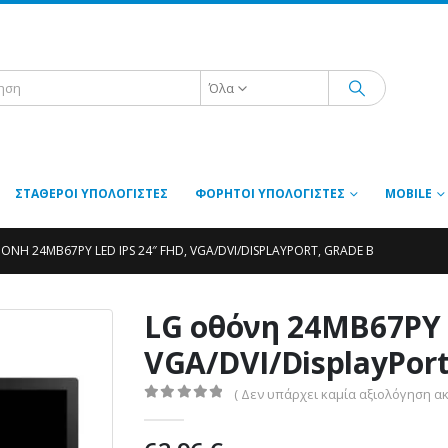
Όλα
ΣΤΑΘΕΡΟΊ ΥΠΟΛΟΓΙΣΤΈΣ
ΦΟΡΗΤΟΊ ΥΠΟΛΟΓΙΣΤΈΣ
MOBILE
ΌΝΗ 24MB67PY LED IPS 24″ FHD, VGA/DVI/DISPLAYPORT, GRADE B
LG οθόνη 24MB67PY 
VGA/DVI/DisplayPort
( Δεν υπάρχει καμία αξιολόγηση ακ
0
out of 5