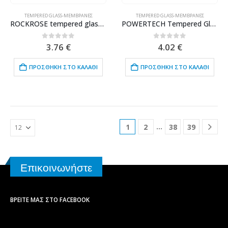
TEMPERED GLASS-ΜΕΜΒΡΆΝΕΣ
TEMPERED GLASS-ΜΕΜΒΡΆΝΕΣ
ROCKROSE tempered glass 2.5D Sapphire Crystal Clear, iPhone 13 mini
POWERTECH Tempered Glass 9H(0.33MM) για Samsung J5 2016
0
out of 5
0
out of 5
3.76
€
4.02
€
ΠΡΟΣΘΉΚΗ ΣΤΟ ΚΑΛΆΘΙ
ΠΡΟΣΘΉΚΗ ΣΤΟ ΚΑΛΆΘΙ
…
1
2
38
39
Επικοινωνήστε
ΒΡΕΊΤΕ ΜΑΣ ΣΤΟ FACEBOOK