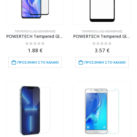
TEMPERED GLASS-ΜΕΜΒΡΆΝΕΣ
TEMPERED GLASS-ΜΕΜΒΡΆΝΕΣ
POWERTECH Tempered Glass 5D, full glue, Huawei Enjoy 20 Plus 5G, μαύρο
POWERTECH Tempered Glass 5D για Xiaomi Redmi 6, full glue, μαύρο
0
out of 5
0
out of 5
1.88
€
3.57
€
ΠΡΟΣΘΉΚΗ ΣΤΟ ΚΑΛΆΘΙ
ΠΡΟΣΘΉΚΗ ΣΤΟ ΚΑΛΆΘΙ