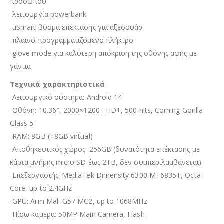
προσώπου
-λειτουργία powerbank
-uSmart βύσμα επέκτασης για αξεσουάρ
-πλαϊνό προγραμματιζόμενο πλήκτρο
-glove mode για καλύτερη απόκριση της οθόνης αφής με
γάντια
Τεχνικά χαρακτηριστικά
-Λειτουργικό σύστημα: Android 14
-Οθόνη: 10.36″, 2000×1200 FHD+, 500 nits, Corning Gorilla
Glass 5
-RAM: 8GB (+8GB virtual)
-Αποθηκευτικός χώρος: 256GB (δυνατότητα επέκτασης με
κάρτα μνήμης micro SD έως 2TB, δεν συμπεριλαμβάνεται)
-Επεξεργαστής: MediaTek Dimensity 6300 MT6835T, Octa
Core, up to 2.4GHz
-GPU: Arm Mali-G57 MC2, up to 1068MHz
-Πίσω κάμερα: 50MP Main Camera, Flash