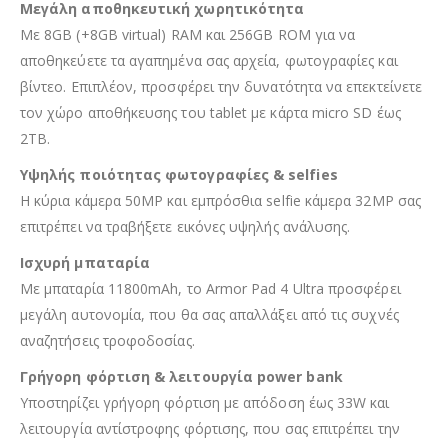
Μεγάλη αποθηκευτική χωρητικότητα
Με 8GB (+8GB virtual) RAM και 256GB ROM για να
αποθηκεύετε τα αγαπημένα σας αρχεία, φωτογραφίες και
βίντεο. Επιπλέον, προσφέρει την δυνατότητα να επεκτείνετε
τον χώρο αποθήκευσης του tablet με κάρτα micro SD έως
2TB.
Υψηλής ποιότητας φωτογραφίες & selfies
Η κύρια κάμερα 50MP και εμπρόσθια selfie κάμερα 32MP σας
επιτρέπει να τραβήξετε εικόνες υψηλής ανάλυσης.
Ισχυρή μπαταρία
Με μπαταρία 11800mAh, το Armor Pad 4 Ultra προσφέρει
μεγάλη αυτονομία, που θα σας απαλλάξει από τις συχνές
αναζητήσεις τροφοδοσίας.
Γρήγορη φόρτιση & λειτουργία power bank
Υποστηρίζει γρήγορη φόρτιση με απόδοση έως 33W και
λειτουργία αντίστροφης φόρτισης, που σας επιτρέπει την