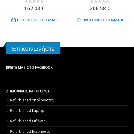
0
out of 5
0
out of 5
162.03
€
206.58
€
ΠΡΟΣΘΉΚΗ ΣΤΟ ΚΑΛΆΘΙ
ΠΡΟΣΘΉΚΗ ΣΤΟ ΚΑΛΆΘΙ
Επικοινωνήστε
ΒΡΕΊΤΕ ΜΑΣ ΣΤΟ FACEBOOK
ΔΗΜΟΦΙΛΕΙΣ ΚΑΤΗΓΟΡΙΕΣ
Refurbished Υπολογιστές
Refurbished Laptop
Refurbished Οθόνες
Refurbished Εκτυπωτές