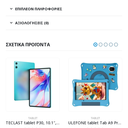
ΕΠΙΠΛΈΟΝ ΠΛΗΡΟΦΟΡΊΕΣ
ΑΞΙΟΛΟΓΉΣΕΙΣ (0)
ΣΧΕΤΙΚΆ ΠΡΟΪΌΝΤΑ
TABLET
TABLET
TECLAST tablet P30, 10.1″, 4/128B, Android 14, 6000mAh, μπλε
ULEFONE tablet Tab A9 Pro Kids, 8.68″, 4/128GB, 4G, Android 15, 5040mAh, μπλε