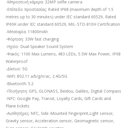
-Μπροστινή κάμερα: 32MP selfie camera
-Επίπεδο προστασίας: Rated IP68 (maximum depth of 1.5
metres up to 30 minutes) under IEC standard 60529, Rated
IP69K under IEC standard 60529, MIL-STD-810H Certification
-Μπαταρία: 11800mAh
-Φόρτιση: 33W fast charging
-Ηχείο: Dual-Speaker Sound System
-Φακός: 1100 Max Lumens, 483 LEDs, 5.5W Max Power, IPX8
Waterproof
-Δίκτυο: 5G
-WiFi: 802.11 a/b/g/n/ac, 2.4G/5G
-Bluetooth: 5.2
-Πλοήγηση: GPS, GLONASS, Beidou, Galileo, Digital Compass
-NFC: Google Pay, Transit, Loyalty Cards, Gift Cards and
Plane tickets
-Αισθητήρες: NFC, Side-Mounted Fingerprint,Light sensor,
Gravity sensor, Acceleration sensor, Geomagnetic sensor,