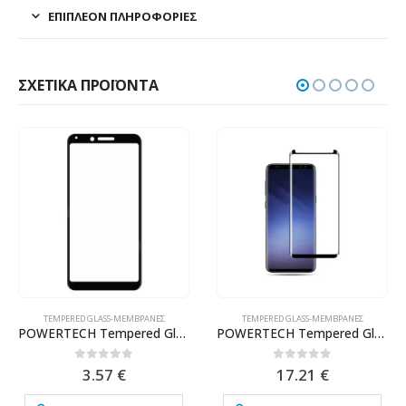
ΕΠΙΠΛΈΟΝ ΠΛΗΡΟΦΟΡΊΕΣ
ΣΧΕΤΙΚΆ ΠΡΟΪΌΝΤΑ
TEMPERED GLASS-ΜΕΜΒΡΆΝΕΣ
TEMPERED GLASS-ΜΕΜΒΡΆΝΕΣ
POWERTECH Tempered Glass 5D για Xiaomi Redmi 6, full glue, μαύρο
POWERTECH Tempered Glass 3D TGC-0076 Samsung S8 Plus, Full glue, μαύρο
0
out of 5
0
out of 5
3.57
€
17.21
€