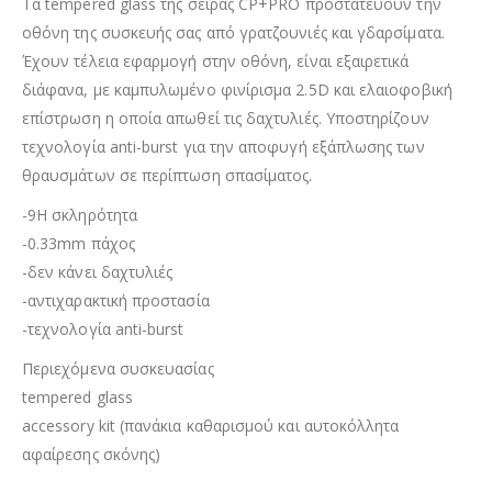
Τα tempered glass της σειράς CP+PRO προστατεύουν την
οθόνη της συσκευής σας από γρατζουνιές και γδαρσίματα.
Έχουν τέλεια εφαρμογή στην οθόνη, είναι εξαιρετικά
διάφανα, με καμπυλωμένο φινίρισμα 2.5D και ελαιοφοβική
επίστρωση η οποία απωθεί τις δαχτυλιές. Υποστηρίζουν
τεχνολογία anti-burst για την αποφυγή εξάπλωσης των
θραυσμάτων σε περίπτωση σπασίματος.
-9H σκληρότητα
-0.33mm πάχος
-δεν κάνει δαχτυλιές
-αντιχαρακτική προστασία
-τεχνολογία anti-burst
Περιεχόμενα συσκευασίας
tempered glass
accessory kit (πανάκια καθαρισμού και αυτοκόλλητα
αφαίρεσης σκόνης)