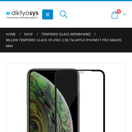
0
HOME
SHOP
TEMPERED GLASS-ΜΕΜΒΡΆΝΕΣ
NILLKIN TEMPERED GLASS CP+PRO 2.5D ΓΙΑ APPLE IPHONE11 PRO MAX/XS
MAX