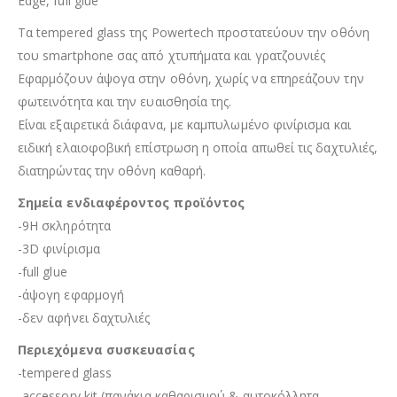
Edge, full glue
Τα tempered glass της Powertech προστατεύουν την οθόνη
του smartphone σας από χτυπήματα και γρατζουνιές
Εφαρμόζουν άψογα στην οθόνη, χωρίς να επηρεάζουν την
φωτεινότητα και την ευαισθησία της.
Είναι εξαιρετικά διάφανα, με καμπυλωμένο φινίρισμα και
ειδική ελαιοφοβική επίστρωση η οποία απωθεί τις δαχτυλιές,
διατηρώντας την οθόνη καθαρή.
Σημεία ενδιαφέροντος προϊόντος
-9H σκληρότητα
-3D φινίρισμα
-full glue
-άψογη εφαρμογή
-δεν αφήνει δαχτυλιές
Περιεχόμενα συσκευασίας
-tempered glass
-accessory kit (πανάκια καθαρισμού & αυτοκόλλητα