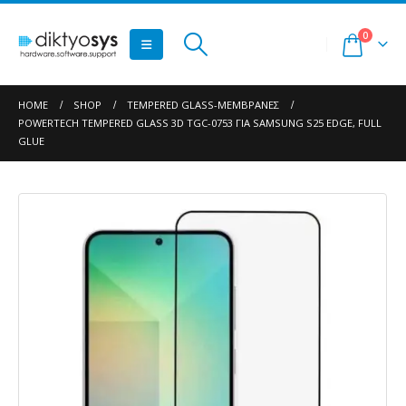
0
HOME
SHOP
TEMPERED GLASS-ΜΕΜΒΡΆΝΕΣ
POWERTECH TEMPERED GLASS 3D TGC-0753 ΓΙΑ SAMSUNG S25 EDGE, FULL
GLUE