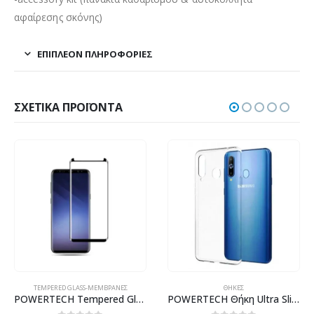
αφαίρεσης σκόνης)
ΕΠΙΠΛΈΟΝ ΠΛΗΡΟΦΟΡΊΕΣ
ΣΧΕΤΙΚΆ ΠΡΟΪΌΝΤΑ
TEMPERED GLASS-ΜΕΜΒΡΆΝΕΣ
ΘΉΚΕΣ
POWERTECH Tempered Glass 3D, Mini, Full glue, για Samsung S9, Black
POWERTECH Θήκη Ultra Slim για SAMSUNG Galaxy M30, διάφανη