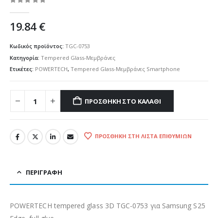
0
out of 5
19.84
€
Κωδικός προϊόντος:
TGC-0753
Κατηγορία:
Tempered Glass-Μεμβράνες
Ετικέτες:
POWERTECH
,
Tempered Glass-Μεμβράνες Smartphone
ΠΡΟΣΘΉΚΗ ΣΤΟ ΚΑΛΆΘΙ
ΠΡΟΣΘΉΚΗ ΣΤΗ ΛΊΣΤΑ ΕΠΙΘΥΜΙΏΝ
ΠΕΡΙΓΡΑΦΉ
POWERTECH tempered glass 3D TGC-0753 για Samsung S25