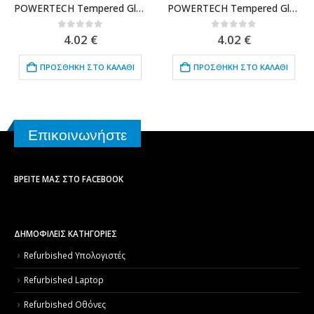
POWERTECH Tempered Glass 9H(0.33MM), για Nokia 5
POWERTECH Tempered Glass 9H(0.33MM), Samsung J5 2017
0
out of 5
0
out of 5
4.02
€
4.02
€
ΠΡΟΣΘΉΚΗ ΣΤΟ ΚΑΛΆΘΙ
ΠΡΟΣΘΉΚΗ ΣΤΟ ΚΑΛΆΘΙ
Επικοινωνήστε
ΒΡΕΊΤΕ ΜΑΣ ΣΤΟ FACEBOOK
ΔΗΜΟΦΙΛΕΙΣ ΚΑΤΗΓΟΡΙΕΣ
Refurbished Υπολογιστές
Refurbished Laptop
Refurbished Οθόνες