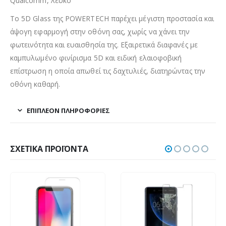
Qualcomm, λευκό
Το 5D Glass της POWERTECH παρέχει μέγιστη προστασία και
άψογη εφαρμογή στην οθόνη σας, χωρίς να χάνει την
φωτεινότητα και ευαισθησία της. Εξαιρετικά διαφανές με
καμπυλωμένο φινίρισμα 5D και ειδική ελαιοφοβική
επίστρωση η οποία απωθεί τις δαχτυλιές, διατηρώντας την
οθόνη καθαρή.
ΕΠΙΠΛΈΟΝ ΠΛΗΡΟΦΟΡΊΕΣ
ΣΧΕΤΙΚΆ ΠΡΟΪΌΝΤΑ