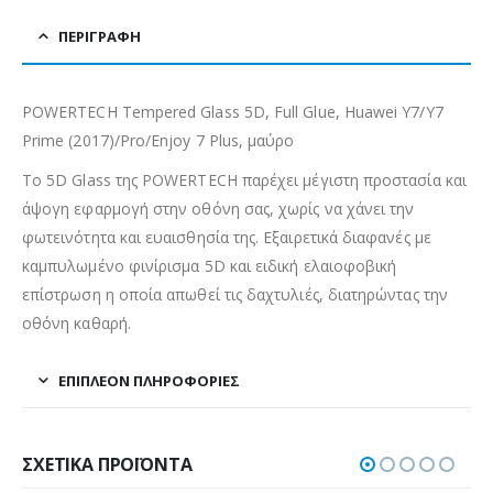
ΠΕΡΙΓΡΑΦΉ
POWERTECH Tempered Glass 5D, Full Glue, Huawei Y7/Y7
Prime (2017)/Pro/Enjoy 7 Plus, μαύρο
Το 5D Glass της POWERTECH παρέχει μέγιστη προστασία και
άψογη εφαρμογή στην οθόνη σας, χωρίς να χάνει την
φωτεινότητα και ευαισθησία της. Εξαιρετικά διαφανές με
καμπυλωμένο φινίρισμα 5D και ειδική ελαιοφοβική
επίστρωση η οποία απωθεί τις δαχτυλιές, διατηρώντας την
οθόνη καθαρή.
ΕΠΙΠΛΈΟΝ ΠΛΗΡΟΦΟΡΊΕΣ
ΣΧΕΤΙΚΆ ΠΡΟΪΌΝΤΑ