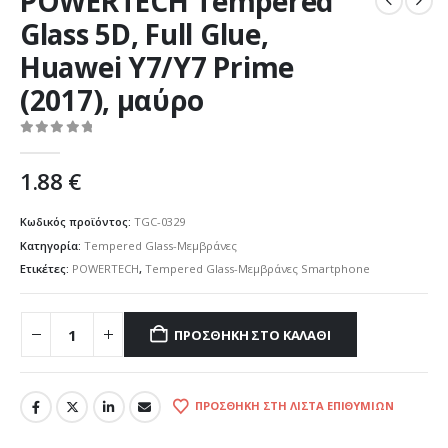
POWERTECH Tempered
Glass 5D, Full Glue,
Huawei Y7/Y7 Prime
(2017), μαύρο
0
out of 5
1.88
€
Κωδικός προϊόντος:
TGC-0329
Κατηγορία:
Tempered Glass-Μεμβράνες
Ετικέτες:
POWERTECH
,
Tempered Glass-Μεμβράνες Smartphone
ΠΡΟΣΘΉΚΗ ΣΤΟ ΚΑΛΆΘΙ
ΠΡΟΣΘΉΚΗ ΣΤΗ ΛΊΣΤΑ ΕΠΙΘΥΜΙΏΝ