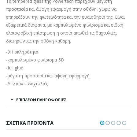
Τα tempered glass της Powertech παρέχουν μέγιστη
προστασία και άψογη εφαρμογή στην οθόνη, χωρίς να
επηρεάζουν την φωτεινότητα και την ευαισθησία της. Είναι
εξαιρετικά διάφανα, με καμπυλωμένο φινίρισμα και ειδική
ελαιοφοβική επίστρωση η οποία απωθεί τις δαχτυλιές,
διατηρώντας την οθόνη καθαρή.
-9H σκληρότητα
-καμπυλωμένο φινίρισμα 5D
-full glue
-μέγιστη προστασία και άψογη εφαρμογή
-δεν κάνει δαχτυλιές
ΕΠΙΠΛΈΟΝ ΠΛΗΡΟΦΟΡΊΕΣ
ΣΧΕΤΙΚΆ ΠΡΟΪΌΝΤΑ