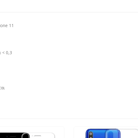
one 11
 < 0,3
ται