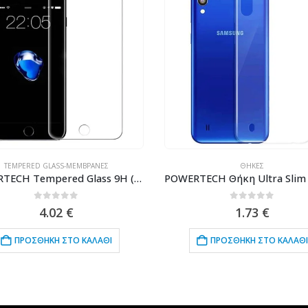
ΘΉΚΕΣ
ΘΉΚΕΣ
POWERTECH Θήκη Ultra Slim για SAMSUNG Galaxy M10, διάφανη
0
out of 5
0
out of 5
1.73
€
5.36
€
ΠΡΟΣΘΉΚΗ ΣΤΟ ΚΑΛΆΘΙ
ΠΡΟΣΘΉΚΗ ΣΤΟ ΚΑΛΆ