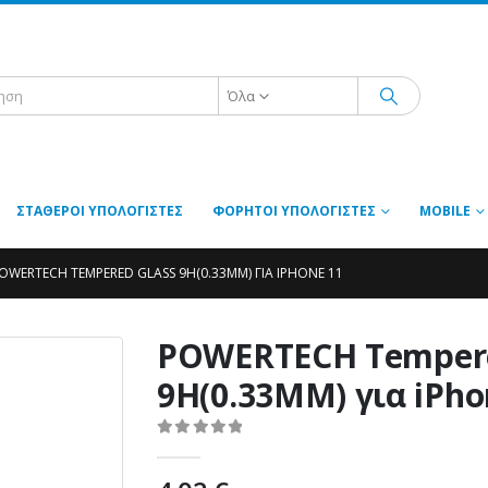
Όλα
ΣΤΑΘΕΡΟΊ ΥΠΟΛΟΓΙΣΤΈΣ
ΦΟΡΗΤΟΊ ΥΠΟΛΟΓΙΣΤΈΣ
MOBILE
OWERTECH TEMPERED GLASS 9H(0.33MM) ΓΙΑ IPHONE 11
POWERTECH Tempere
9H(0.33MM) για iPho
0
out of 5