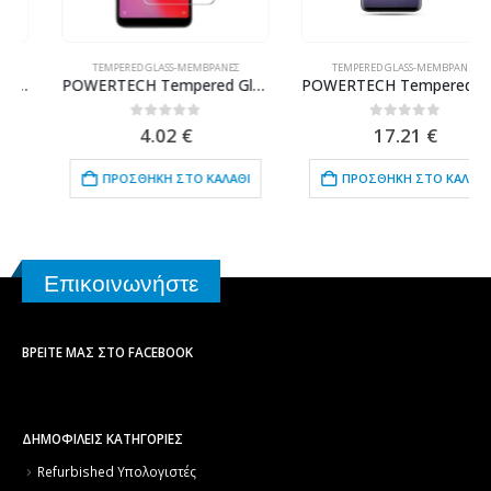
TEMPERED GLASS-ΜΕΜΒΡΆΝΕΣ
TEMPERED GLASS-ΜΕΜΒΡΆΝΕΣ
POWERTECH Tempered Glass 9H(0.33MM), για Xiaomi Redmi 6/6A
POWERTECH Tempered Glass 3D TGC-0076 Samsung S8 Plus, Full glue, μαύρο
0
out of 5
0
out of 5
4.02
€
17.21
€
ΠΡΟΣΘΉΚΗ ΣΤΟ ΚΑΛΆΘΙ
ΠΡΟΣΘΉΚΗ ΣΤΟ ΚΑΛΆΘΙ
Επικοινωνήστε
ΒΡΕΊΤΕ ΜΑΣ ΣΤΟ FACEBOOK
ΔΗΜΟΦΙΛΕΙΣ ΚΑΤΗΓΟΡΙΕΣ
Refurbished Υπολογιστές