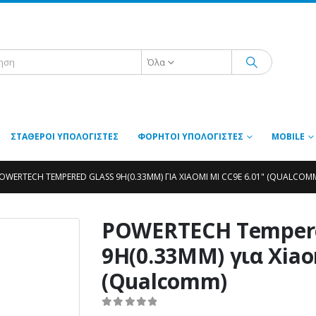
Όλα
ΣΤΑΘΕΡΟΊ ΥΠΟΛΟΓΙΣΤΈΣ
ΦΟΡΗΤΟΊ ΥΠΟΛΟΓΙΣΤΈΣ
MOBILE
OWERTECH TEMPERED GLASS 9H(0.33MM) ΓΙΑ XIAOMI MI CC9E 6.01" (QUALCOM
POWERTECH Tempere
9H(0.33MM) για Xiao
(Qualcomm)
0
out of 5