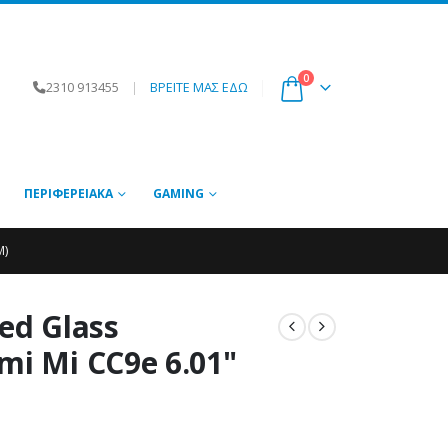
0
2310 913455
|
ΒΡΕΙΤΕ ΜΑΣ ΕΔΩ
ΠΕΡΙΦΕΡΕΙΑΚΆ
GAMING
M)
d Glass
mi Mi CC9e 6.01"