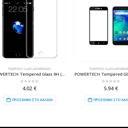
TEMPERED GLASS-ΜΕΜΒΡΆΝΕΣ
TEMPERED GLASS-ΜΕΜΒΡΆΝΕΣ
POWERTECH Tempered Glass 9H (0.33MM) TGC-0055, για iPhone 8
0
out of 5
0
out of 5
4.02
€
5.94
€
ΠΡΟΣΘΉΚΗ ΣΤΟ ΚΑΛΆΘΙ
ΠΡΟΣΘΉΚΗ ΣΤΟ ΚΑΛΆΘΙ