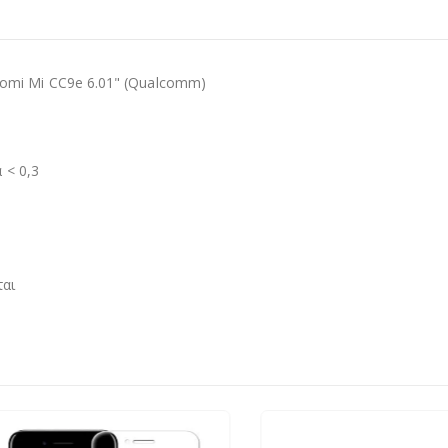
omi Mi CC9e 6.01" (Qualcomm)
 < 0,3
ται