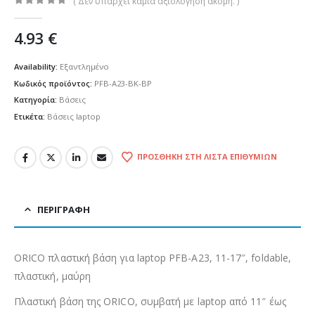
( Δεν υπάρχει καμία αξιολόγηση ακόμη. )
0
out of 5
4.93
€
Availability:
Εξαντλημένο
Κωδικός προϊόντος:
PFB-A23-BK-BP
Κατηγορία:
Βάσεις
Ετικέτα:
Βάσεις laptop
ΠΡΟΣΘΉΚΗ ΣΤΗ ΛΊΣΤΑ ΕΠΙΘΥΜΙΏΝ
ΠΕΡΙΓΡΑΦΉ
ORICO πλαστική βάση για laptop PFB-A23, 11-17″, foldable,
πλαστική, μαύρη
Πλαστική βάση της ORICO, συμβατή με laptop από 11″ έως