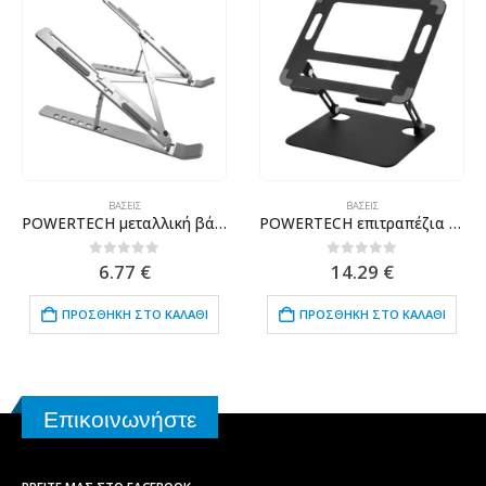
ΒΆΣΕΙΣ
ΒΆΣΕΙΣ
POWERTECH μεταλλική βάση laptop PT-1160, έως 18″, foldable, ασημί
POWERTECH επιτραπέζια βάση για laptop/tablet PT-1354 έως 18.3″, foldable, μαύρη
0
out of 5
0
out of 5
6.77
€
14.29
€
ΠΡΟΣΘΉΚΗ ΣΤΟ ΚΑΛΆΘΙ
ΠΡΟΣΘΉΚΗ ΣΤΟ ΚΑΛΆΘΙ
Επικοινωνήστε