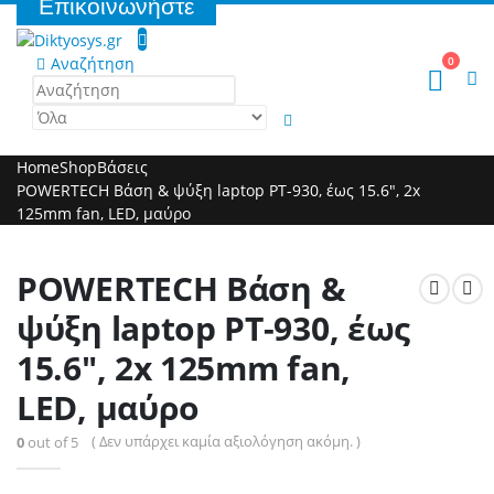
Επικοινωνήστε
Αναζήτηση
0
Home
Shop
Βάσεις
POWERTECH Βάση & ψύξη laptop PT-930, έως 15.6″, 2x
125mm fan, LED, μαύρο
POWERTECH Βάση &
ψύξη laptop PT-930, έως
15.6″, 2x 125mm fan,
LED, μαύρο
( Δεν υπάρχει καμία αξιολόγηση ακόμη. )
0
out of 5