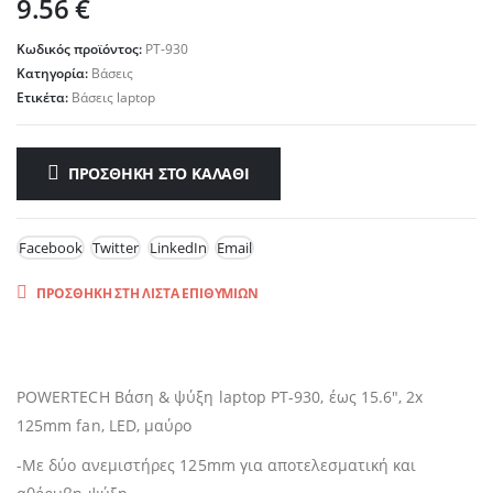
9.56
€
Κωδικός προϊόντος:
PT-930
Κατηγορία:
Βάσεις
Ετικέτα:
Βάσεις laptop
ΠΡΟΣΘΉΚΗ ΣΤΟ ΚΑΛΆΘΙ
Facebook
Twitter
LinkedIn
Email
ΠΡΟΣΘΉΚΗ ΣΤΗ ΛΊΣΤΑ ΕΠΙΘΥΜΙΏΝ
POWERTECH Βάση & ψύξη laptop PT-930, έως 15.6″, 2x
125mm fan, LED, μαύρο
-Mε δύο ανεμιστήρες 125mm για αποτελεσματική και