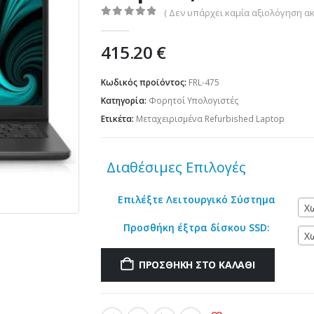
( Δεν υπάρχει καμία αξιολόγηση ακ
0
out of 5
415.20
€
Κωδικός προϊόντος:
FRL-475
Κατηγορία:
Φορητοί Υπολογιστές
Ετικέτα:
Μεταχειρισμένα Refurbished Laptop
Διαθέσιμες Επιλογές
Επιλέξτε Λειτουργικό Σύστημα
Χ
Προσθήκη έξτρα δίσκου SSD:
Χ
ΠΡΟΣΘΉΚΗ ΣΤΟ ΚΑΛΆΘΙ