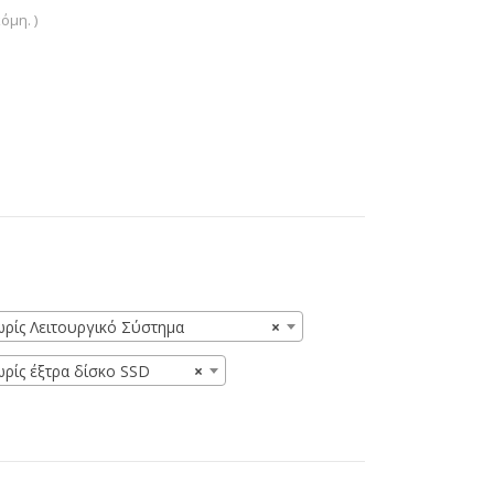
όμη. )
ωρίς Λειτουργικό Σύστημα
×
ωρίς έξτρα δίσκο SSD
×