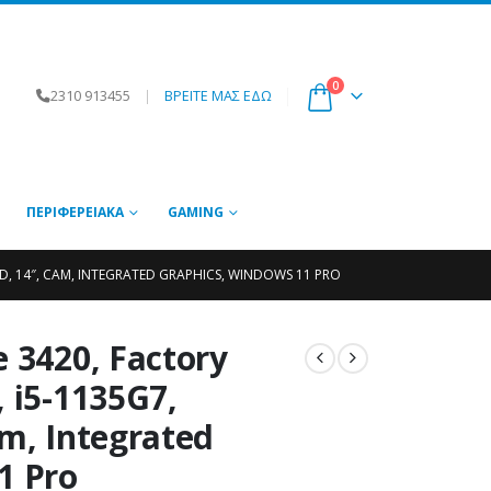
0
2310 913455
|
ΒΡΕΙΤΕ ΜΑΣ ΕΔΩ
ΠΕΡΙΦΕΡΕΙΑΚΆ
GAMING
SD, 14″, CAM, INTEGRATED GRAPHICS, WINDOWS 11 PRO
 3420, Factory
 i5-1135G7,
m, Integrated
1 Pro