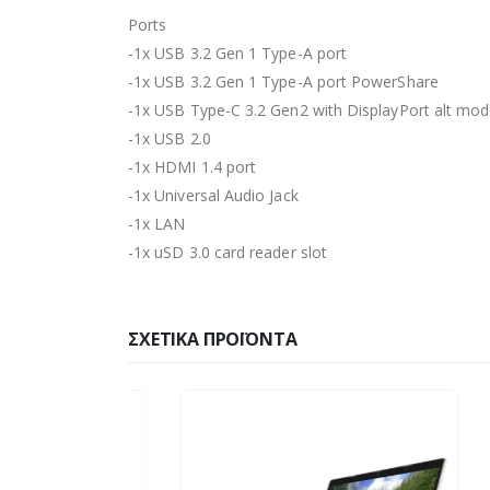
Ports
-1x USB 3.2 Gen 1 Type-A port
-1x USB 3.2 Gen 1 Type-A port PowerShare
-1x USB Type-C 3.2 Gen2 with DisplayPort alt mo
-1x USB 2.0
-1x HDMI 1.4 port
-1x Universal Audio Jack
-1x LAN
-1x uSD 3.0 card reader slot
ΣΧΕΤΙΚΆ ΠΡΟΪΌΝΤΑ