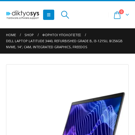
0
HOME
SHOP
ΦΟΡΗΤΟΊ ΥΠΟΛΟΓΙΣΤΈΣ
DELL LAPTOP LATITUDE 3440, REFURBISHED GRADE B, I3-1215U, 8/256GB
NVME, 14″, CAM, INTEGRATED GRAPHICS, FREEDOS