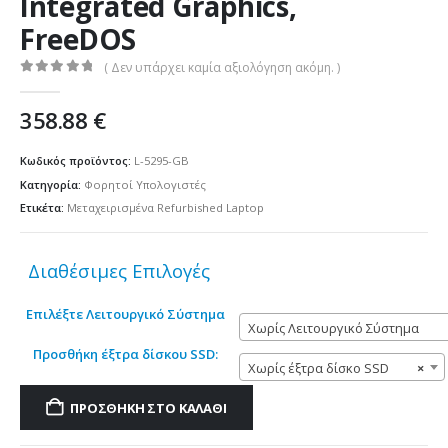
Integrated Graphics,
FreeDOS
( Δεν υπάρχει καμία αξιολόγηση ακόμη. )
0
out of 5
358.88
€
Κωδικός προϊόντος:
L-5295-GB
Κατηγορία:
Φορητοί Υπολογιστές
Ετικέτα:
Μεταχειρισμένα Refurbished Laptop
Διαθέσιμες Επιλογές
Επιλέξτε Λειτουργικό Σύστημα
Χωρίς Λειτουργικό Σύστημα
Προσθήκη έξτρα δίσκου SSD:
Χωρίς έξτρα δίσκο SSD
×
ΠΡΟΣΘΉΚΗ ΣΤΟ ΚΑΛΆΘΙ