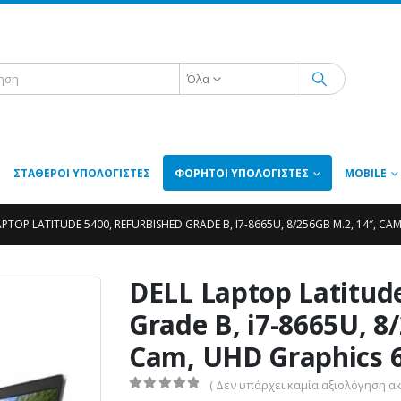
Όλα
ΣΤΑΘΕΡΟΊ ΥΠΟΛΟΓΙΣΤΈΣ
ΦΟΡΗΤΟΊ ΥΠΟΛΟΓΙΣΤΈΣ
MOBILE
APTOP LATITUDE 5400, REFURBISHED GRADE B, I7-8665U, 8/256GB M.2, 14″, CA
DELL Laptop Latitud
Grade B, i7-8665U, 8
Cam, UHD Graphics 
( Δεν υπάρχει καμία αξιολόγηση ακ
0
out of 5