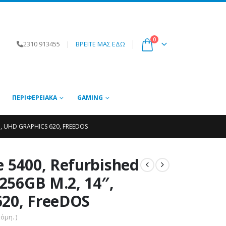
0
2310 913455
|
ΒΡΕΙΤΕ ΜΑΣ ΕΔΩ
ΠΕΡΙΦΕΡΕΙΑΚΆ
GAMING
M, UHD GRAPHICS 620, FREEDOS
e 5400, Refurbished
/256GB M.2, 14″,
620, FreeDOS
όμη. )