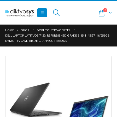
0
HOME
SHOP
ΦΟΡΗΤΟΊ ΥΠΟΛΟΓΙΣΤΈΣ
DELL LAPTOP LATITUDE 7420, REFURBISHED GRADE B, I5-1145G7, 16/256GB
NVME, 14″, CAM, IRIS XE GRAPHICS, FREEDOS