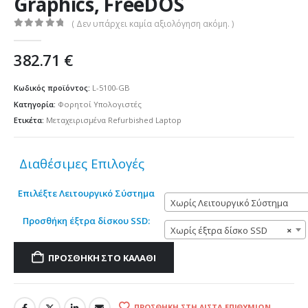
Graphics, FreeDOS
( Δεν υπάρχει καμία αξιολόγηση ακόμη. )
0
out of 5
382.71
€
Κωδικός προϊόντος:
L-5100-GB
Κατηγορία:
Φορητοί Υπολογιστές
Ετικέτα:
Μεταχειρισμένα Refurbished Laptop
Διαθέσιμες Επιλογές
Επιλέξτε Λειτουργικό Σύστημα
Χωρίς Λειτουργικό Σύστημα
Προσθήκη έξτρα δίσκου SSD:
Χωρίς έξτρα δίσκο SSD
×
ΠΡΟΣΘΉΚΗ ΣΤΟ ΚΑΛΆΘΙ
ΠΡΟΣΘΉΚΗ ΣΤΗ ΛΊΣΤΑ ΕΠΙΘΥΜΙΏΝ