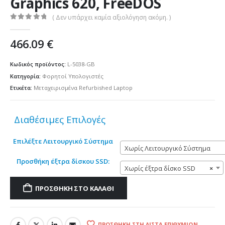
Graphics 620, FreeDOS
( Δεν υπάρχει καμία αξιολόγηση ακόμη. )
0
out of 5
466.09
€
Κωδικός προϊόντος:
L-5038-GB
Κατηγορία:
Φορητοί Υπολογιστές
Ετικέτα:
Μεταχειρισμένα Refurbished Laptop
Διαθέσιμες Επιλογές
Επιλέξτε Λειτουργικό Σύστημα
Χωρίς Λειτουργικό Σύστημα
Προσθήκη έξτρα δίσκου SSD:
Χωρίς έξτρα δίσκο SSD
×
ΠΡΟΣΘΉΚΗ ΣΤΟ ΚΑΛΆΘΙ
ΠΡΟΣΘΉΚΗ ΣΤΗ ΛΊΣΤΑ ΕΠΙΘΥΜΙΏΝ