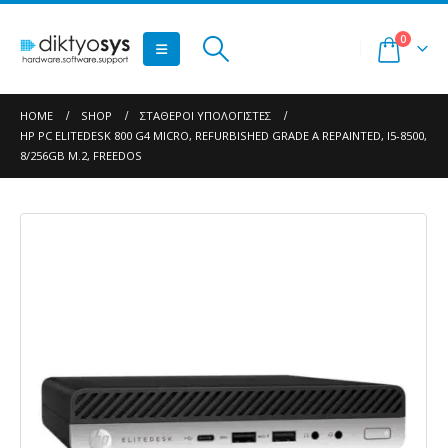
0
HOME
SHOP
ΣΤΑΘΕΡΟΊ ΥΠΟΛΟΓΙΣΤΈΣ
HP PC ELITEDESK 800 G4 MICRO, REFURBISHED GRADE A REPAINTED, I5-8500,
8/256GB M.2, FREEDOS