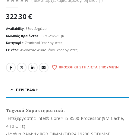
( Δεν υπάρχει καμία αξιολόγηση ακόμη. )
0
out of 5
322.30
€
Availability:
Εξαντλημένο
Κωδικός προϊόντος:
PCM-2879-SQR
Κατηγορία:
Σταθεροί Υπολογιστές
Ετικέτα:
Ανακατασκευασμένοι Υπολογιστές
ΠΡΟΣΘΉΚΗ ΣΤΗ ΛΊΣΤΑ ΕΠΙΘΥΜΙΏΝ
ΠΕΡΙΓΡΑΦΉ
Τεχνικά Χαρακτηριστικά:
-Επεξεργαστής: Intel® Core™ i5-8500 Processor (9M Cache,
4.10 GHz)
-Μνήμη RAM: 1x 8GB DIMM (DDR4 19200 SODIMM)