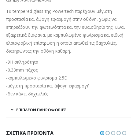
Galaxy A04/A04e/A04s
Τα tempered glass της Powertech παρέχουν μέγιστη
προστασία και άψογη εφαρμογή στην οθόνη, χωρίς να
επηρεάζουν την φωτεινότητα και την ευαισθησία της. Είναι
εξαιρετικά διάφανα, με καμπυλωμένο φινίρισμα και ειδική
ελαιοφοβική επίστρωση η οποία απωθεί τις δαχτυλιές,
διατηρώντας την οθόνη καθαρή.
-9H σκληρότητα
-0.33mm πάχος
-καμπυλωμένο φινίρισμα 2.5D
-μέγιστη προστασία και άψογη εφαρμογή
-δεν κάνει δαχτυλιές
ΕΠΙΠΛΈΟΝ ΠΛΗΡΟΦΟΡΊΕΣ
ΣΧΕΤΙΚΆ ΠΡΟΪΌΝΤΑ