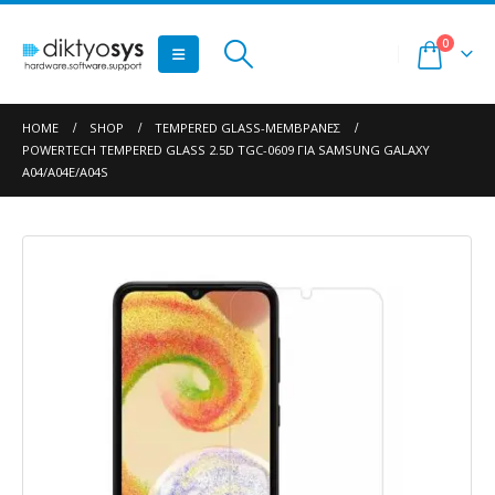
0
HOME
SHOP
TEMPERED GLASS-ΜΕΜΒΡΆΝΕΣ
POWERTECH TEMPERED GLASS 2.5D TGC-0609 ΓΙΑ SAMSUNG GALAXY
A04/A04E/A04S