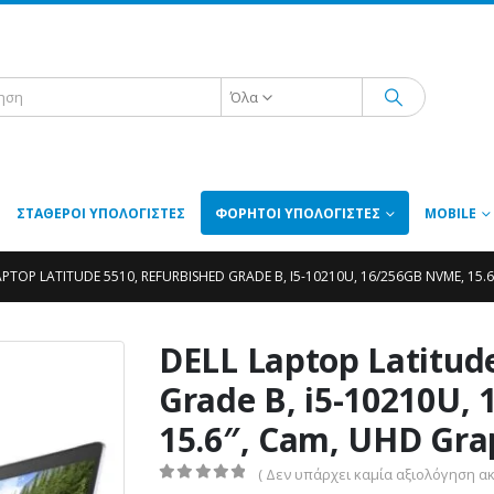
Όλα
ΣΤΑΘΕΡΟΊ ΥΠΟΛΟΓΙΣΤΈΣ
ΦΟΡΗΤΟΊ ΥΠΟΛΟΓΙΣΤΈΣ
MOBILE
APTOP LATITUDE 5510, REFURBISHED GRADE B, I5-10210U, 16/256GB NVME, 15.
DELL Laptop Latitud
Grade B, i5-10210U,
15.6″, Cam, UHD Gra
( Δεν υπάρχει καμία αξιολόγηση ακ
0
out of 5