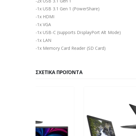
-2x USB 3.1 Gen 1
-1x USB 3.1 Gen 1 (PowerShare)
-1x HDMI
-1x VGA
-1x USB-C (supports DisplayPort Alt Mode)
-1x LAN
-1x Memory Card Reader (SD Card)
ΣΧΕΤΙΚΆ ΠΡΟΪΌΝΤΑ