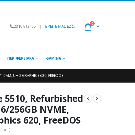
0
2310 913455
|
ΒΡΕΙΤΕ ΜΑΣ ΕΔΩ
ΠΕΡΙΦΕΡΕΙΑΚΆ
GAMING
6″, CAM, UHD GRAPHICS 620, FREEDOS
e 5510, Refurbished
 16/256GB NVME,
phics 620, FreeDOS
όμη. )